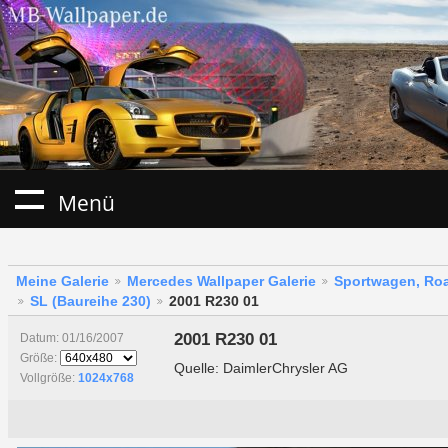
Menü
Meine Galerie
Mercedes Wallpaper Galerie
Sportwagen, Roa
SL (Baureihe 230)
2001 R230 01
2001 R230 01
Datum: 01/16/2007
Größe:
Quelle: DaimlerChrysler AG
Vollgröße:
1024x768