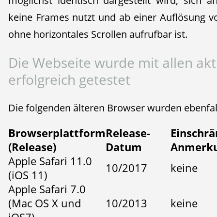
möglichst identisch dargestellt wird, sich a
keine Frames nutzt und ab einer Auflösung vo
ohne horizontales Scrollen aufrufbar ist.
Die Webseite wurde mit allen ak
erfolgreich getestet
Die folgenden älteren Browser wurden ebenfall
Browserplattform
Release-
Einschr
(Release)
Datum
Anmerk
Apple Safari 11.0
10/2017
keine
(iOS 11)
Apple Safari 7.0
(Mac OS X und
10/2013
keine