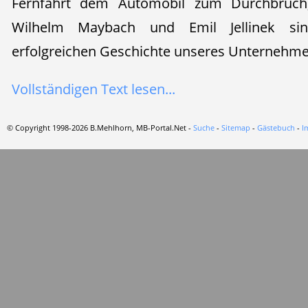
Fernfahrt dem Automobil zum Durchbruc
Wilhelm Maybach und Emil Jellinek si
erfolgreichen Geschichte unseres Unternehm
Vollständigen Text lesen...
© Copyright 1998-2026 B.Mehlhorn, MB-Portal.Net -
Suche
-
Sitemap
-
Gästebuch
-
I