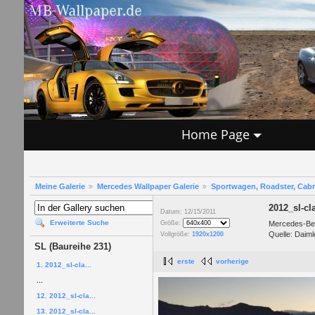
Home Page
Meine Galerie
Mercedes Wallpaper Galerie
Sportwagen, Roadster, Cab
2012_sl-cl
Datum: 12/15/2011
Erweiterte Suche
Mercedes-Ben
Größe:
Quelle: Daiml
Vollgröße:
1920x1200
SL (Baureihe 231)
erste
vorherige
1. 2012_sl-cla...
...
12. 2012_sl-cla...
13. 2012_sl-cla...