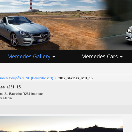
Mercedes Gallery
Mercedes Cars
rios & Coupés
SL (Baureihe 231)
2012_sl-class_r231_15
ass_r231_15
z SL Baureihe R231 Interieur
er Media