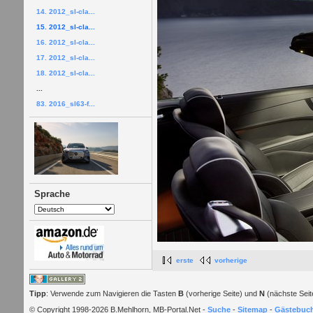
14. 2012_sl-cla...
15. 2012_sl-cla...
16. 2012_sl-cla...
17. 2012_sl-cla...
18. 2012_sl-cla...
...
83. 2016_sl63-f...
Sprache
erste
vorherige
Tipp
: Verwende zum Navigieren die Tasten
B
(vorherige Seite) und
N
(nächste Seit
© Copyright 1998-2026 B.Mehlhorn, MB-Portal.Net -
Suche
-
Sitemap
-
Gästebuc