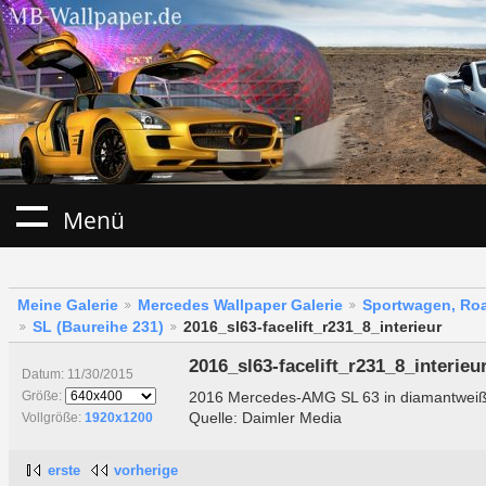
Menü
Meine Galerie
Mercedes Wallpaper Galerie
Sportwagen, Roa
SL (Baureihe 231)
2016_sl63-facelift_r231_8_interieur
2016_sl63-facelift_r231_8_interieu
Datum: 11/30/2015
2016 Mercedes-AMG SL 63 in diamantweiß 
Größe:
Quelle: Daimler Media
Vollgröße:
1920x1200
erste
vorherige