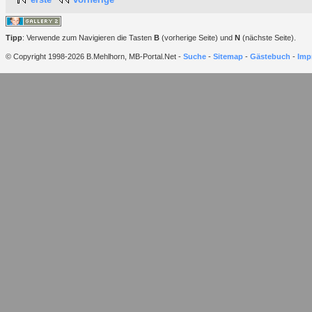
Tipp
: Verwende zum Navigieren die Tasten
B
(vorherige Seite) und
N
(nächste Seite).
© Copyright 1998-2026 B.Mehlhorn, MB-Portal.Net -
Suche
-
Sitemap
-
Gästebuch
-
Imp