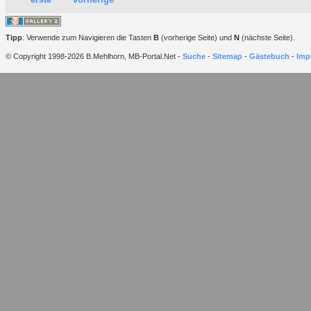
Tipp
: Verwende zum Navigieren die Tasten
B
(vorherige Seite) und
N
(nächste Seite).
© Copyright 1998-2026 B.Mehlhorn, MB-Portal.Net -
Suche
-
Sitemap
-
Gästebuch
-
Imp