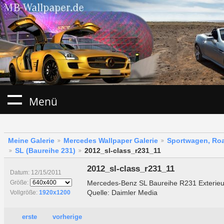
Menü
Meine Galerie
Mercedes Wallpaper Galerie
Sportwagen, Roa
SL (Baureihe 231)
2012_sl-class_r231_11
2012_sl-class_r231_11
Datum: 12/15/2011
Mercedes-Benz SL Baureihe R231 Exterieu
Größe:
Quelle: Daimler Media
Vollgröße:
1920x1200
erste
vorherige