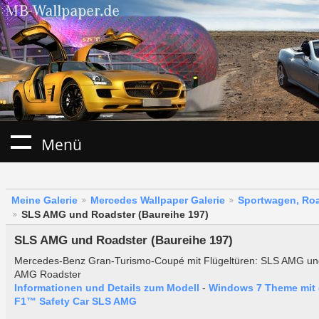
Menü
Meine Galerie
Mercedes Wallpaper Galerie
Sportwagen, Roa
SLS AMG und Roadster (Baureihe 197)
SLS AMG und Roadster (Baureihe 197)
Mercedes-Benz Gran-Turismo-Coupé mit Flügeltüren: SLS AMG u
AMG Roadster
Informationen und Details zum Modell
-
Windows 7 Theme mit
F1™ Safety Car SLS AMG