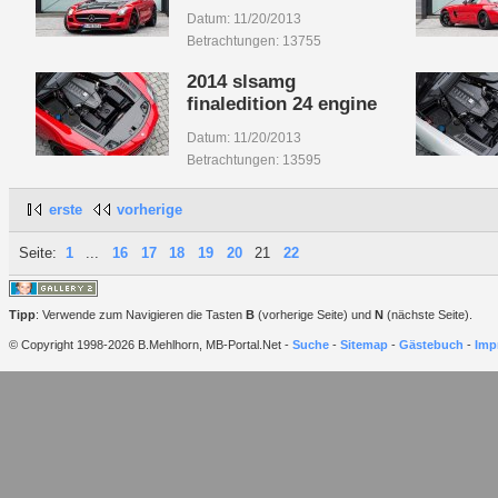
Datum: 11/20/2013
Betrachtungen: 13755
2014 slsamg
finaledition 24 engine
Datum: 11/20/2013
Betrachtungen: 13595
erste
vorherige
Seite:
1
...
16
17
18
19
20
21
22
Tipp
: Verwende zum Navigieren die Tasten
B
(vorherige Seite) und
N
(nächste Seite).
© Copyright 1998-2026 B.Mehlhorn, MB-Portal.Net -
Suche
-
Sitemap
-
Gästebuch
-
Imp