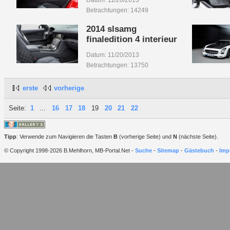
Datum: 11/20/2013
Betrachtungen: 14249
2014 slsamg
finaledition 4 interieur
Datum: 11/20/2013
Betrachtungen: 13750
erste
vorherige
Seite:
1
...
16
17
18
19
20
21
22
Tipp
: Verwende zum Navigieren die Tasten
B
(vorherige Seite) und
N
(nächste Seite).
© Copyright 1998-2026 B.Mehlhorn, MB-Portal.Net -
Suche
-
Sitemap
-
Gästebuch
-
Imp