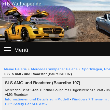
Menü
Meine Galerie
Mercedes Wallpaper Galerie
Sportwagen, Roa
SLS AMG und Roadster (Baureihe 197)
SLS AMG und Roadster (Baureihe 197)
Mercedes-Benz Gran-Turismo-Coupé mit Flügeltüren: SLS AMG u
AMG Roadster
Informationen und Details zum Modell
-
Windows 7 Theme mit
F1™ Safety Car SLS AMG