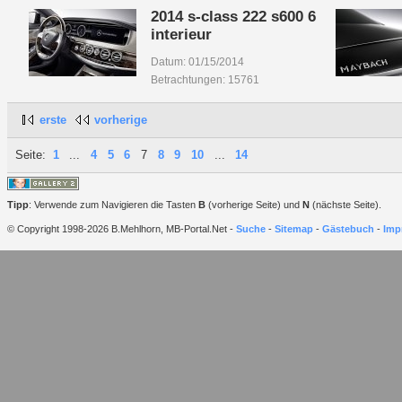
2014 s-class 222 s600 6
interieur
Datum: 01/15/2014
Betrachtungen: 15761
erste
vorherige
Seite:
1
...
4
5
6
7
8
9
10
...
14
Tipp
: Verwende zum Navigieren die Tasten
B
(vorherige Seite) und
N
(nächste Seite).
© Copyright 1998-2026 B.Mehlhorn, MB-Portal.Net -
Suche
-
Sitemap
-
Gästebuch
-
Imp