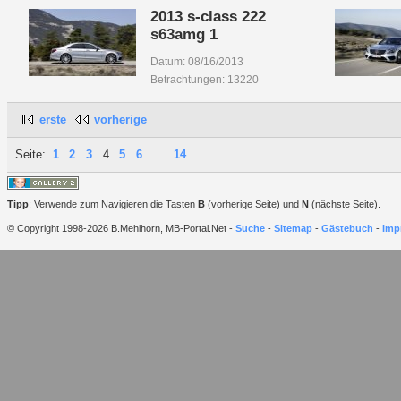
2013 s-class 222
s63amg 1
Datum: 08/16/2013
Betrachtungen: 13220
erste
vorherige
Seite:
1
2
3
4
5
6
...
14
Tipp
: Verwende zum Navigieren die Tasten
B
(vorherige Seite) und
N
(nächste Seite).
© Copyright 1998-2026 B.Mehlhorn, MB-Portal.Net -
Suche
-
Sitemap
-
Gästebuch
-
Imp