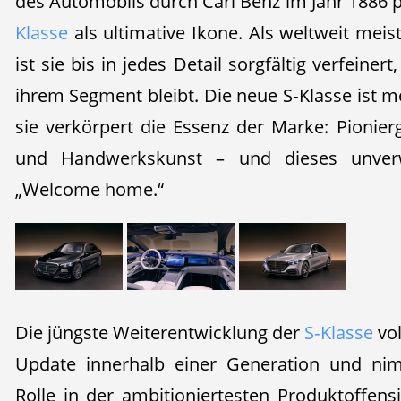
des Automobils durch Carl Benz im Jahr 1886 p
Klasse
als ultimative Ikone. Als weltweit mei
ist sie bis in jedes Detail sorgfältig verfeiner
ihrem Segment bleibt. Die neue S‑Klasse ist me
sie verkörpert die Essenz der Marke: Pionierg
und Handwerkskunst – und dieses unver
„Welcome home.“
Die jüngste Weiterentwicklung der
S‑Klasse
vol
Update innerhalb einer Generation und ni
Rolle in der ambitioniertesten Produktoffens