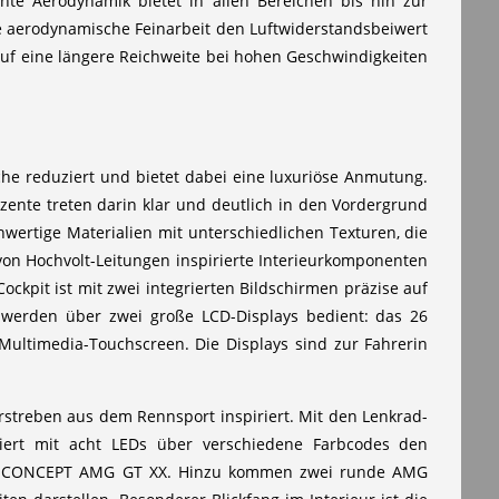
nte Aerodynamik bietet in allen Bereichen bis hin zur
e aerodynamische Feinarbeit den Luftwiderstandsbeiwert
auf eine längere Reichweite bei hohen Geschwindigkeiten
e reduziert und bietet dabei eine luxuriöse Anmutung.
kzente treten darin klar und deutlich in den Vordergrund
wertige Materialien mit unterschiedlichen Texturen, die
on Hochvolt-Leitungen inspirierte Interieurkomponenten
kpit ist mit zwei integrierten Bildschirmen präzise auf
 werden über zwei große LCD-Displays bedient: das 26
 Multimedia-Touchscreen. Die Displays sind zur Fahrerin
streben aus dem Rennsport inspiriert. Mit den Lenkrad-
isiert mit acht LEDs über verschiedene Farbcodes den
 des CONCEPT AMG GT XX. Hinzu kommen zwei runde AMG