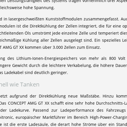
hen Leistungsfähigkeit des Systems tragen vornehmlich drei Aspekt
gleichsweise hohe Spannung.
ind in lasergeschweißten Kunststoffmodulen zusammengefasst. Au
odulen ist die Direktkühlung der Zellen integriert, die für eine 
ichtleitenden Öls umströmt jede einzelne Zelle und temperiert die
eichmäßige Kühlung aller Zellen ausgelegt sind. Ein spezielles L
T AMG GT XX kommen über 3.000 Zellen zum Einsatz.
g des Lithium-Ionen-Energiespeichers von mehr als 800 Volt 
gere Gewicht durch die leichtere Verkabelung, die höhere Dauerl
as Ladekabel sind deutlich geringer.
nell wie Tanken
setzt aufgrund der Direktkühlung neue Maßstäbe. Hinzu kom
Das CONCEPT AMG GT XX schafft eine sehr hohe Durchschnitts-L
 der Ladekurve. Passend zur Ladeperformance des Fahrzeug
itronic, europäischer Marktführer im Bereich High-Power-Chargin
ie ist die erste Ladesäule, die derart hohe Ströme über ein Stan