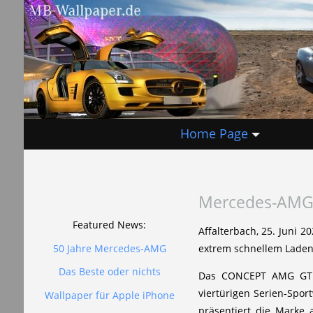
Home Page
Mercedes-AMG 
Featured News:
Affalterbach, 25. Juni 
50 Jahre Mercedes-AMG
extrem schnellem Laden
Das Beste oder nichts
Das CONCEPT AMG GT X
viertürigen Serien-Spo
Wallpaper für Apple iPhone
präsentiert die Marke 