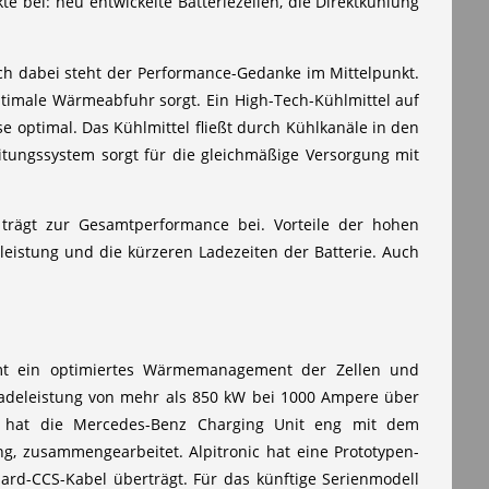
e bei: neu entwickelte Batteriezellen, die Direktkühlung
ch dabei steht der Performance-Gedanke im Mittelpunkt.
optimale Wärmeabfuhr sorgt. Ein High-Tech-Kühlmittel auf
se optimal. Das Kühlmittel fließt durch Kühlkanäle in den
eitungssystem sorgt für die gleichmäßige Versorgung mit
trägt zur Gesamtperformance bei. Vorteile der hohen
eistung und die kürzeren Ladezeiten der Batterie. Auch
mt ein optimiertes Wärmemanagement der Zellen und
adeleistung von mehr als 850 kW bei 1000 Ampere über
s hat die Mercedes-Benz Charging Unit eng mit dem
g, zusammengearbeitet. Alpitronic hat eine Prototypen-
dard-CCS-Kabel überträgt. Für das künftige Serienmodell