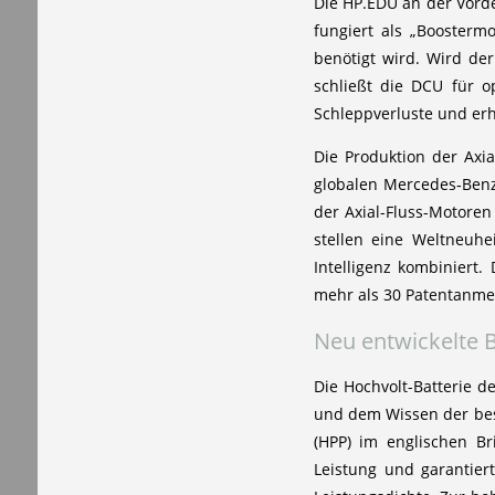
Die HP.EDU an der Vorde
fungiert als „Boosterm
benötigt wird. Wird de
schließt die DCU für o
Schleppverluste und erhö
Die Produktion der Axia
globalen Mercedes‑Benz
der Axial-Fluss-Motore
stellen eine Weltneuh
Intelligenz kombiniert
mehr als 30 Patentanmel
Neu entwickelte B
Die Hochvolt-Batterie 
und dem Wissen der bes
(HPP) im englischen Br
Leistung und garantie