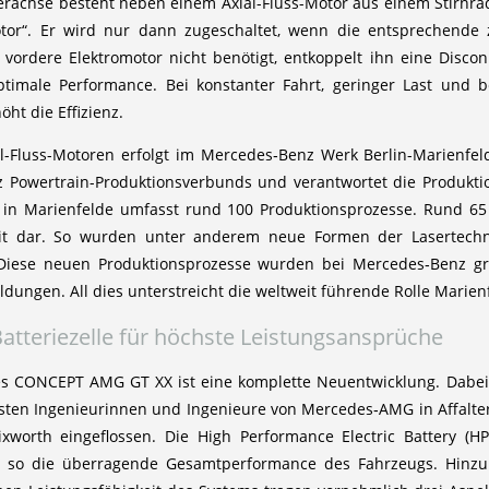
rachse besteht neben einem Axial-Fluss-Motor aus einem Stirnrad
otor“. Er wird nur dann zugeschaltet, wenn die entsprechende 
r vordere Elektromotor nicht benötigt, entkoppelt ihn eine Disc
ptimale Performance. Bei konstanter Fahrt, geringer Last und b
ht die Effizienz.
l-Fluss-Motoren erfolgt im Mercedes‑Benz Werk Berlin-Marienfelde
 Powertrain-Produktionsverbunds und verantwortet die Produkti
n in Marienfelde umfasst rund 100 Produktionsprozesse. Rund 65
eit dar. So wurden unter anderem neue Formen der Lasertechno
. Diese neuen Produktionsprozesse wurden bei Mercedes‑Benz grö
dungen. All dies unterstreicht die weltweit führende Rolle Marien
atteriezelle für höchste Leistungsansprüche
des CONCEPT AMG GT XX ist eine komplette Neuentwicklung. Dabe
ten Ingenieurinnen und Ingenieure von Mercedes‑AMG in Affalt
ixworth eingeflossen. Die High Performance Electric Battery (H
rt so die überragende Gesamtperformance des Fahrzeugs. Hin