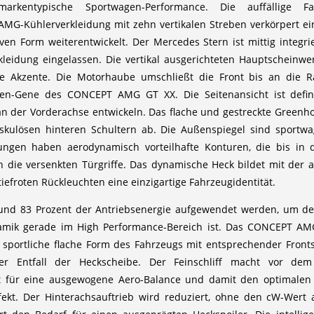
arkentypische Sportwagen-Performance. Die auffällige
AMG-Kühlerverkleidung mit zehn vertikalen Streben verkörpert ein
n Form weiterentwickelt. Der Mercedes Stern ist mittig integrie
kleidung eingelassen. Die vertikal ausgerichteten Hauptscheinw
ive Akzente. Die Motorhaube umschließt die Front bis an die 
en-Gene des CONCEPT AMG GT XX. Die Seitenansicht ist definie
 an der Vorderachse entwickeln. Das flache und gestreckte Green
skulösen hinteren Schultern ab. Die Außenspiegel sind sportw
dungen haben aerodynamisch vorteilhafte Konturen, die bis in
uch die versenkten Türgriffe. Das dynamische Heck bildet mit de
iefroten Rückleuchten eine einzigartige Fahrzeugidentität.
nd 83 Prozent der Antriebsenergie aufgewendet werden, um den
namik gerade im High Performance-Bereich ist. Das CONCEPT AMG
portliche flache Form des Fahrzeugs mit entsprechender Fronts
r Entfall der Heckscheibe. Der Feinschliff macht vor dem 
 für eine ausgewogene Aero-Balance und damit den optimalen A
fekt. Der Hinterachsauftrieb wird reduziert, ohne den cW-Wert a