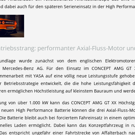
d dabei auch für den späteren Serieneinsatz in der High Performa
triebsstrang: performanter Axial-Fluss-Motor un
undlage wurde zunächst von dem englischen Elektromotoren-S
der Mercedes‑Benz AG. Für den Einsatz im CONCEPT AMG GT 
enarbeit mit YASA auf eine völlig neue Leistungsstufe gehoben
 Betriebsstrategie entwickelt, die die hohe Leistungsfähigkeit 
oren ermöglichen Höchstleistung auf kleinstem Bauraum und werde
stung von über 1.000 kW kann das CONCEPT AMG GT XX Höchstge
neuen High Performance Batterie können die drei Axial-Fluss-Mo
ie Batterie bleibt auch bei forciertem Fahreinsatz in einem opti
elles Laden ermöglicht. Dabei kann das Konzeptfahrzeug in ru
 Das entspricht ungefähr einer Fahrtstrecke von Affalterbach