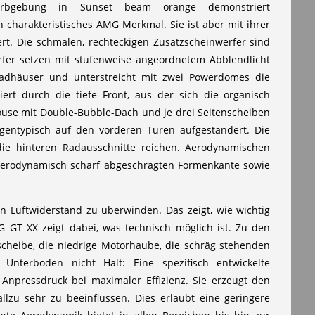
 Farbgebung in Sunset beam orange demonstriert
 charakteristisches AMG Merkmal. Sie ist aber mit ihrer
rt. Die schmalen, rechteckigen Zusatzscheinwerfer sind
erfer setzen mit stufenweise angeordnetem Abblendlicht
Radhäuser und unterstreicht mit zwei Powerdomes die
rt durch die tiefe Front, aus der sich die organisch
house mit Double-Bubble-Dach und je drei Seitenscheiben
agentypisch auf den vorderen Türen aufgeständert. Die
 die hinteren Radausschnitte reichen. Aerodynamischen
r aerodynamisch scharf abgeschrägten Formenkante sowie
 Luftwiderstand zu überwinden. Das zeigt, wie wichtig
 GT XX zeigt dabei, was technisch möglich ist. Zu den
cheibe, die niedrige Motorhaube, die schräg stehenden
Unterboden nicht Halt: Eine spezifisch entwickelte
npressdruck bei maximaler Effizienz. Sie erzeugt den
llzu sehr zu beeinflussen. Dies erlaubt eine geringere