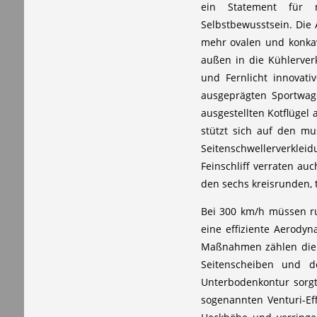
ein Statement für m
Selbstbewusstsein. Die 
mehr ovalen und konkave
außen in die Kühlerver
und Fernlicht innovat
ausgeprägten Sportwag
ausgestellten Kotflügel
stützt sich auf den mu
Seitenschwellerverklei
Feinschliff verraten a
den sechs kreisrunden, t
Bei 300 km/h müssen ru
eine effiziente Aerody
Maßnahmen zählen die s
Seitenscheiben und de
Unterbodenkontur sorgt
sogenannten Venturi-Ef