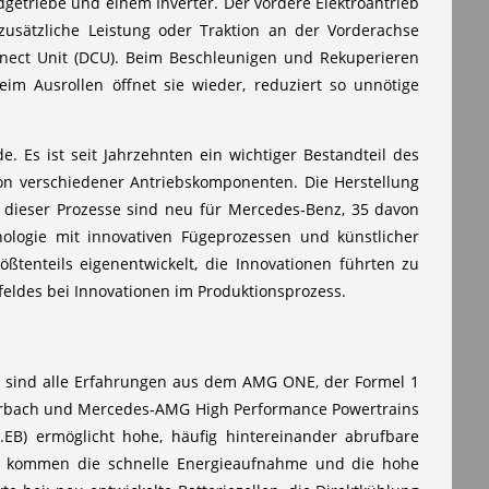
getriebe und einem Inverter. Der vordere Elektroantrieb
zusätzliche Leistung oder Traktion an der Vorderachse
onnect Unit (DCU). Beim Beschleunigen und Rekuperieren
eim Ausrollen öffnet sie wieder, reduziert so unnötige
. Es ist seit Jahrzehnten ein wichtiger Bestandteil des
on verschiedener Antriebskomponenten. Die Herstellung
 dieser Prozesse sind neu für Mercedes‑Benz, 35 davon
logie mit innovativen Fügeprozessen und künstlicher
ßtenteils eigenentwickelt, die Innovationen führten zu
feldes bei Innovationen im Produktionsprozess.
i sind alle Erfahrungen aus dem AMG ONE, der Formel 1
erbach und Mercedes‑AMG High Performance Powertrains
P.EB) ermöglicht hohe, häufig hintereinander abrufbare
zu kommen die schnelle Energieaufnahme und die hohe