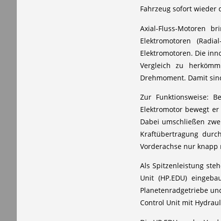
Fahrzeug sofort wieder d
Axial-Fluss-Motoren br
Elektromotoren (Radia
Elektromotoren. Die inno
Vergleich zu herkömm
Drehmoment. Damit sind 
Zur Funktionsweise: Be
Elektromotor bewegt er 
Dabei umschließen zwei
Kraftübertragung durc
Vorderachse nur knapp n
Als Spitzenleistung ste
Unit (HP.EDU) eingeba
Planetenradgetriebe und
Control Unit mit Hydraul