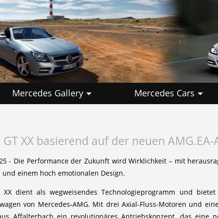
Mercedes Gallery
Mercedes Cars
GT XX basierend auf der neuen AMG.EA-A
2025 - Die Performance der Zukunft wird Wirklichkeit – mit herau
 und einem hoch emotionalen Design.
X dient als wegweisendes Technologieprogramm und bietet ei
rtwagen von Mercedes‑AMG. Mit drei Axial-Fluss-Motoren und eine
aus Affalterbach ein revolutionäres Antriebskonzept, das eine n