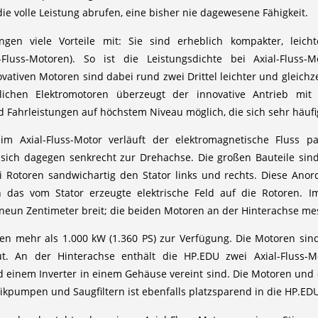
ie volle Leistung abrufen, eine bisher nie dagewesene Fähigkeit.
ingen viele Vorteile mit: Sie sind erheblich kompakter, leich
l-Fluss-Motoren). So ist die Leistungsdichte bei Axial-Flu
vativen Motoren sind dabei rund zwei Drittel leichter und gleichz
lichen Elektromotoren überzeugt der innovative Antrieb mit
Fahrleistungen auf höchstem Niveau möglich, die sich sehr häufi
im Axial-Fluss-Motor verläuft der elektromagnetische Fluss p
sich dagegen senkrecht zur Drehachse. Die großen Bauteile sind 
 Rotoren sandwichartig den Stator links und rechts. Diese Anor
h das vom Stator erzeugte elektrische Feld auf die Rotoren
eun Zentimeter breit; die beiden Motoren an der Hinterachse mess
hen mehr als 1.000 kW (1.360 PS) zur Verfügung. Die Motoren sind
ut. An der Hinterachse enthält die HP.EDU zwei Axial-Fluss
 einem Inverter in einem Gehäuse vereint sind. Die Motoren und d
ikpumpen und Saugfiltern ist ebenfalls platzsparend in die HP.EDU