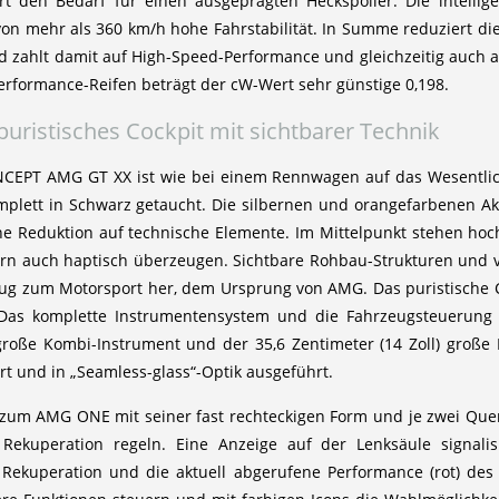
t den Bedarf für einen ausgeprägten Heckspoiler. Die intellige
on mehr als 360 km/h hohe Fahrstabilität. In Summe reduziert di
nd zahlt damit auf High-Speed-Performance und gleichzeitig auch 
-Performance-Reifen beträgt der cW-Wert sehr günstige 0,198.
 puristisches Cockpit mit sichtbarer Technik
EPT AMG GT XX ist wie bei einem Rennwagen auf das Wesentlich
komplett in Schwarz getaucht. Die silbernen und orangefarbenen A
e Reduktion auf technische Elemente. Im Mittelpunkt stehen hoch
ern auch haptisch überzeugen. Sichtbare Rohbau-Strukturen und v
ug zum Motorsport her, dem Ursprung von AMG. Das puristische Coc
: Das komplette Instrumentensystem und die Fahrzeugsteuerung
 große Kombi-Instrument und der 35,6 Zentimeter (14 Zoll) große
rt und in „Seamless-glass“-Optik ausgeführt.
 zum AMG ONE mit seiner fast rechteckigen Form und je zwei Quer
e Rekuperation regeln. Eine Anzeige auf der Lenksäule signal
ie Rekuperation und die aktuell abgerufene Performance (rot)