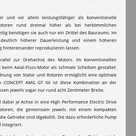
ter und vor allem leistungsfähiger als konventionelle
ss-Motoren rund dreimal höher als bei herkömmlichen
eitig benötigen sie auch nur ein Drittel des Bauraums. Im
 deutlich höherer Dauerleistung und einem höheren
g hintereinander reproduzieren lassen.
arallel zur Drehachse des Motors. Im konventionellen
beim Axial-Fluss-Motor als schmale Scheiben gestaltet:
dnung von Stator und Rotoren ermöglicht eine optimale
. Im CONCEPT AMG GT XX ist diese Kombination an der
en jeweils sogar nur rund acht Zentimeter Breite.
 dabei je Achse in eine High Performance Electric Drive
-Motoren, die gemeinsam jeweils mit einem kompakten
ie Getriebe sind ölgekühlt. Die dazu erforderliche Pump
 integriert.