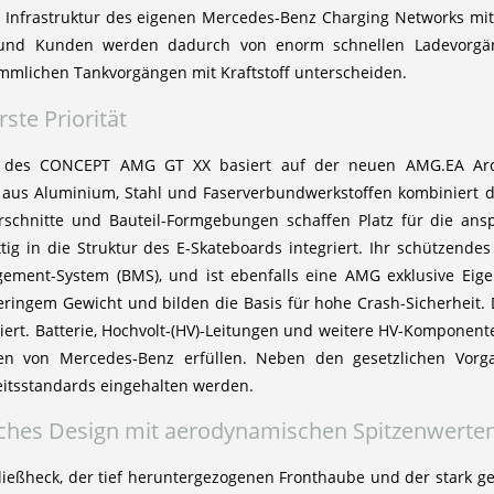
 Infrastruktur des eigenen Mercedes‑Benz Charging Networks mit
und Kunden werden dadurch von enorm schnellen Ladevorgäng
mmlichen Tankvorgängen mit Kraftstoff unterscheiden.
rste Priorität
 des CONCEPT AMG GT XX basiert auf der neuen AMG.EA Archi
x aus Aluminium, Stahl und Faserverbundwerkstoffen kombiniert d
rschnitte und Bauteil-Formgebungen schaffen Platz für die an
ittig in die Struktur des E-Skateboards integriert. Ihr schützende
ement-System (BMS), und ist ebenfalls eine AMG exklusive Eige
 geringem Gewicht und bilden die Basis für hohe Crash-Sicherheit. 
iert. Batterie, Hochvolt-(HV)-Leitungen und weitere HV-Komponent
gen von Mercedes‑Benz erfüllen. Neben den gesetzlichen Vorga
itsstandards eingehalten werden.
isches Design mit aerodynamischen Spitzenwerte
ießheck, der tief heruntergezogenen Fronthaube und der stark 