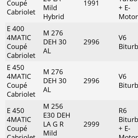
Coupé
1991
Mild
+ E-
Cabriolet
Hybrid
Motor
E 400
M 276
4MATIC
V6
DEH 30
2996
Coupé
Bitur
AL
Cabriolet
E 450
M 276
4MATIC
V6
DEH 30
2996
Coupé
Bitur
AL
Cabriolet
M 256
E 450
R6
E30 DEH
4MATIC
Bitur
LA G R
2999
Coupé
+ E-
Mild
Cabriolet
Motor