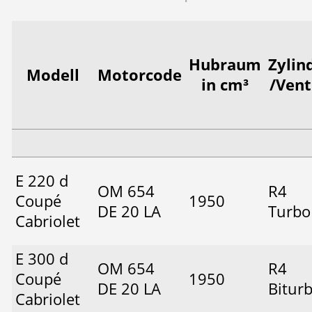
Hubraum
Zylin
Modell
Motorcode
in cm³
/Vent
E 220 d
OM 654
R4
Coupé
1950
DE 20 LA
Turbo
Cabriolet
E 300 d
OM 654
R4
Coupé
1950
DE 20 LA
Bitur
Cabriolet