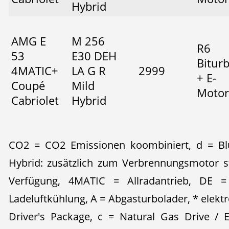
Hybrid
AMG E
M 256
R6
53
E30 DEH
Bitur
4MATIC+
LA G R
2999
+ E-
Coupé
Mild
Motor
Cabriolet
Hybrid
CO2 = CO2 Emissionen koombiniert, d = Blu
Hybrid: zusätzlich zum Verbrennungsmotor s
Verfügung, 4MATIC = Allradantrieb, DE = 
Ladeluftkühlung, A = Abgasturbolader, * elek
Driver's Package, c = Natural Gas Drive / 