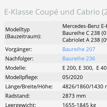
E-Klasse Coupé und Cabrio (
Mercedes-Benz E-
Modelltyp
Baureihe C 238 (0
(Bauzeitraum):
Cabriolet A 238 (
Vorgänger:
Baureihe 207
Nachfolger:
Baureihe 236
Modelle:
E 200, E 300, E 4
Modellpflege:
05/2020
Länge/Breite/Höhe:
4826/1860/1430
Radstand:
2873 mm
Leergewicht:
1655-1845 kg