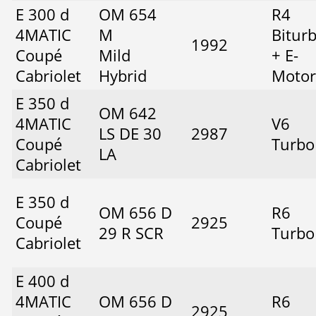
E 300 d
OM 654
R4
4MATIC
M
Bitur
1992
Coupé
Mild
+ E-
Cabriolet
Hybrid
Motor
E 350 d
OM 642
4MATIC
V6
LS DE 30
2987
Coupé
Turbo
LA
Cabriolet
E 350 d
OM 656 D
R6
Coupé
2925
29 R SCR
Turbo
Cabriolet
E 400 d
4MATIC
OM 656 D
R6
2925