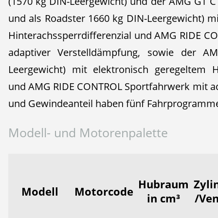
(1570 kg DIN-Leergewicht) und der AMG GT C
und als Roadster 1660 kg DIN-Leergewicht) mi
Hinterachssperrdifferenzial und AMG RIDE C
adaptiver Verstelldämpfung, sowie der 
Leergewicht) mit elektronisch geregeltem Hi
und AMG RIDE CONTROL Sportfahrwerk mit ad
und Gewindeanteil haben fünf Fahrprogramme: 
Modell- und Motorenpalette
Hubraum
Zyli
Modell
Motorcode
in cm³
/Ven