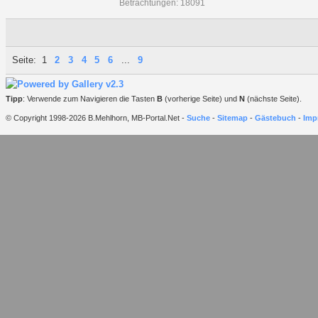
Betrachtungen: 18091
Seite:
1
2
3
4
5
6
...
9
Tipp
: Verwende zum Navigieren die Tasten
B
(vorherige Seite) und
N
(nächste Seite).
© Copyright 1998-2026 B.Mehlhorn, MB-Portal.Net -
Suche
-
Sitemap
-
Gästebuch
-
Imp