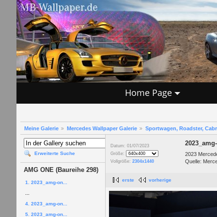
Home Page
Meine Galerie
Mercedes Wallpaper Galerie
Sportwagen, Roadster, Cab
2023_amg-
Datum: 01/07/2023
Erweiterte Suche
2023 Merce
Größe:
Quelle: Merc
Vollgröße:
2304x1440
AMG ONE (Baureihe 298)
erste
vorherige
1. 2023_amg-on...
...
4. 2023_amg-on...
5. 2023_amg-on...