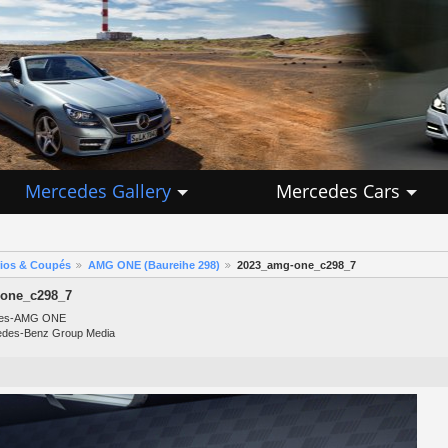
Mercedes Gallery
Mercedes Cars
rios & Coupés
AMG ONE (Baureihe 298)
2023_amg-one_c298_7
one_c298_7
des-AMG ONE
edes-Benz Group Media