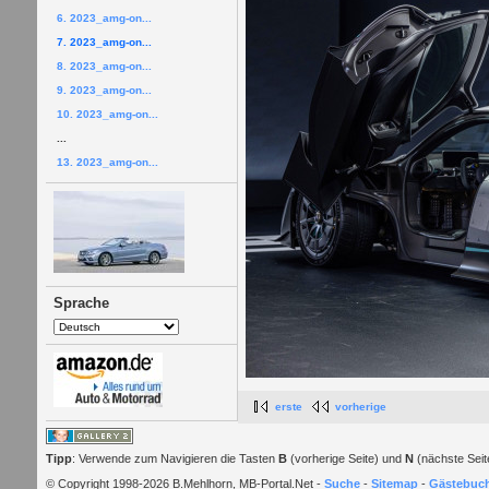
6. 2023_amg-on...
7. 2023_amg-on...
8. 2023_amg-on...
9. 2023_amg-on...
10. 2023_amg-on...
...
13. 2023_amg-on...
Sprache
erste
vorherige
Tipp
: Verwende zum Navigieren die Tasten
B
(vorherige Seite) und
N
(nächste Seit
© Copyright 1998-2026 B.Mehlhorn, MB-Portal.Net -
Suche
-
Sitemap
-
Gästebuc