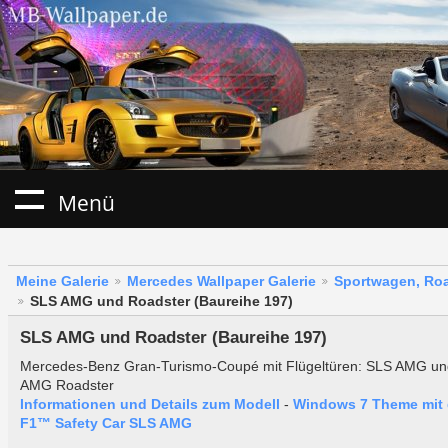
Menü
Meine Galerie
Mercedes Wallpaper Galerie
Sportwagen, Roa
SLS AMG und Roadster (Baureihe 197)
SLS AMG und Roadster (Baureihe 197)
Mercedes-Benz Gran-Turismo-Coupé mit Flügeltüren: SLS AMG u
AMG Roadster
Informationen und Details zum Modell
-
Windows 7 Theme mit
F1™ Safety Car SLS AMG