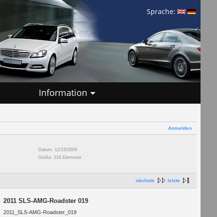
Sprache:
Information
Anmelden
Datum: 12/15/2009
Größe: 218 Elemente
nächste
letzte
2011 SLS-AMG-Roadster 019
2011_SLS-AMG-Roadster_019