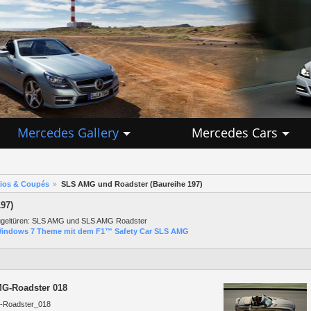
Mercedes Gallery
Mercedes Cars
rios & Coupés
SLS AMG und Roadster (Baureihe 197)
97)
ügeltüren: SLS AMG und SLS AMG Roadster
indows 7 Theme mit dem F1™ Safety Car SLS AMG
G-Roadster 018
-Roadster_018