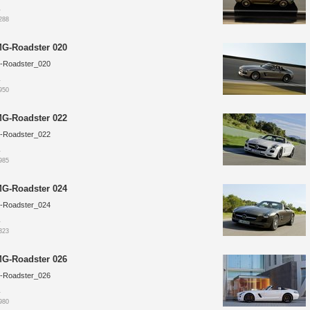
1
288
G-Roadster 020
-Roadster_020
1
950
G-Roadster 022
-Roadster_022
1
985
G-Roadster 024
-Roadster_024
1
323
G-Roadster 026
-Roadster_026
1
980