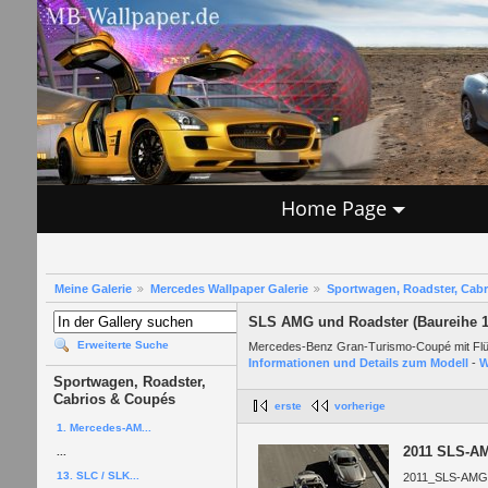
Home Page
Meine Galerie
Mercedes Wallpaper Galerie
Sportwagen, Roadster, Cab
SLS AMG und Roadster (Baureihe 1
Erweiterte Suche
Mercedes-Benz Gran-Turismo-Coupé mit Fl
Informationen und Details zum Modell
-
W
Sportwagen, Roadster,
Cabrios & Coupés
erste
vorherige
1. Mercedes-AM...
2011 SLS-AM
...
13. SLC / SLK...
2011_SLS-AMG