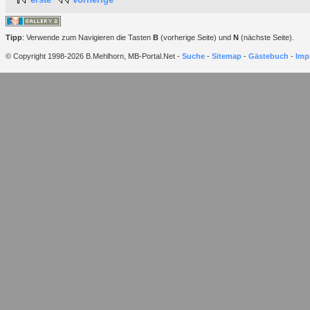
Tipp
: Verwende zum Navigieren die Tasten
B
(vorherige Seite) und
N
(nächste Seite).
© Copyright 1998-2026 B.Mehlhorn, MB-Portal.Net -
Suche
-
Sitemap
-
Gästebuch
-
Imp