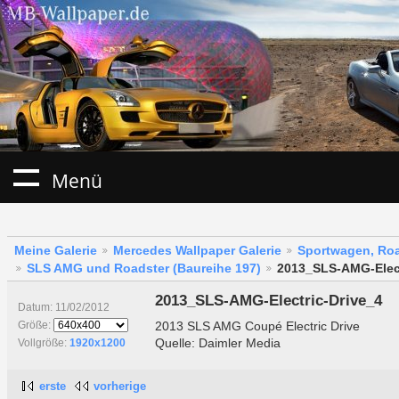
Menü
Meine Galerie
Mercedes Wallpaper Galerie
Sportwagen, Roa
SLS AMG und Roadster (Baureihe 197)
2013_SLS-AMG-Elect
2013_SLS-AMG-Electric-Drive_4
Datum: 11/02/2012
2013 SLS AMG Coupé Electric Drive
Größe:
Quelle: Daimler Media
Vollgröße:
1920x1200
erste
vorherige