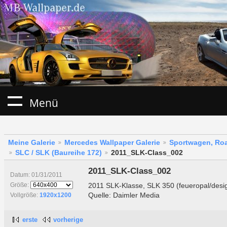
Menü
Meine Galerie
Mercedes Wallpaper Galerie
Sportwagen, Roa
SLC / SLK (Baureihe 172)
2011_SLK-Class_002
2011_SLK-Class_002
Datum: 01/31/2011
2011 SLK-Klasse, SLK 350 (feueropal/desig
Größe:
Quelle: Daimler Media
Vollgröße:
1920x1200
erste
vorherige