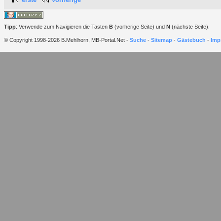
Tipp
: Verwende zum Navigieren die Tasten
B
(vorherige Seite) und
N
(nächste Seite).
© Copyright 1998-2026 B.Mehlhorn, MB-Portal.Net -
Suche
-
Sitemap
-
Gästebuch
-
Imp