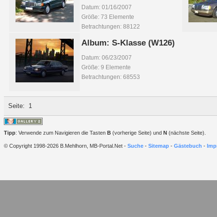
Datum: 01/16/2007
Größe: 73 Elemente
Betrachtungen: 88122
Album: S-Klasse (W126)
Datum: 06/23/2007
Größe: 9 Elemente
Betrachtungen: 68553
Seite:
1
Tipp
: Verwende zum Navigieren die Tasten
B
(vorherige Seite) und
N
(nächste Seite).
© Copyright 1998-2026 B.Mehlhorn, MB-Portal.Net -
Suche
-
Sitemap
-
Gästebuch
-
Imp