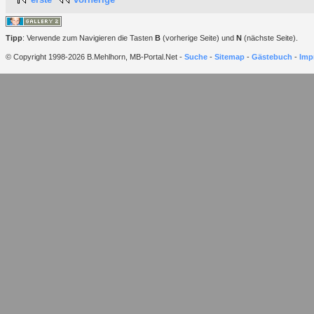
Tipp
: Verwende zum Navigieren die Tasten
B
(vorherige Seite) und
N
(nächste Seite).
© Copyright 1998-2026 B.Mehlhorn, MB-Portal.Net -
Suche
-
Sitemap
-
Gästebuch
-
Imp