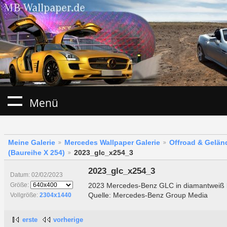
Menü
Meine Galerie
Mercedes Wallpaper Galerie
Offroad & Gelä
(Baureihe X 254)
2023_glc_x254_3
2023_glc_x254_3
Datum: 02/02/2023
2023 Mercedes-Benz GLC in diamantweiß b
Größe:
Quelle: Mercedes-Benz Group Media
Vollgröße:
2304x1440
erste
vorherige