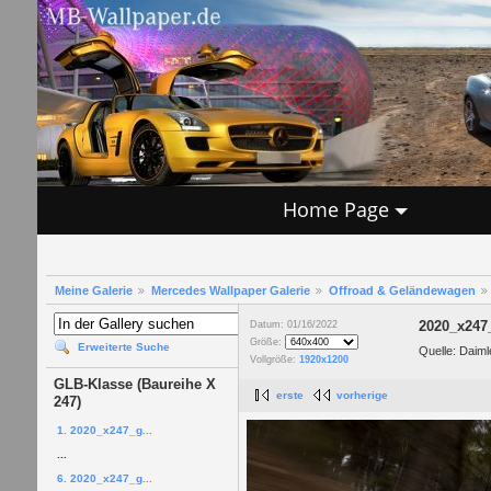
Home Page
Meine Galerie
Mercedes Wallpaper Galerie
Offroad & Geländewagen
2020_x247
Datum: 01/16/2022
Größe:
Erweiterte Suche
Quelle: Daiml
Vollgröße:
1920x1200
GLB-Klasse (Baureihe X
erste
vorherige
247)
1. 2020_x247_g...
...
6. 2020_x247_g...