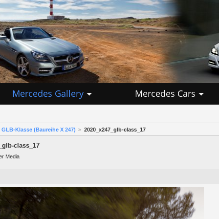
Mercedes Gallery
Mercedes Cars
GLB-Klasse (Baureihe X 247)
2020_x247_glb-class_17
_glb-class_17
er Media