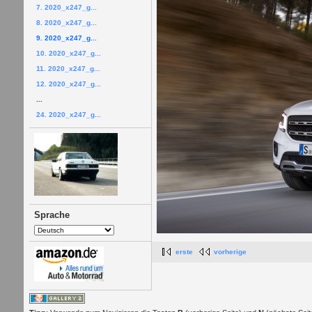
7. 2020_x247_g...
8. 2020_x247_g...
9. 2020_x247_g...
10. 2020_x247_g...
11. 2020_x247_g...
12. 2020_x247_g...
...
24. 2020_x247_g...
Sprache
erste
vorherige