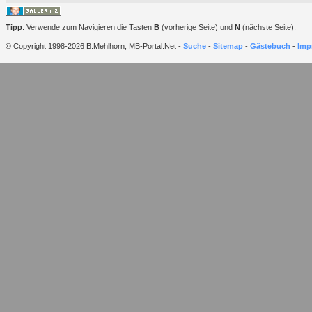
Tipp
: Verwende zum Navigieren die Tasten
B
(vorherige Seite) und
N
(nächste Seite).
© Copyright 1998-2026 B.Mehlhorn, MB-Portal.Net -
Suche
-
Sitemap
-
Gästebuch
-
Imp