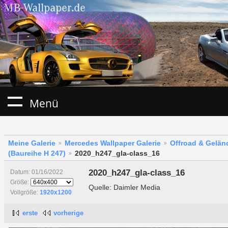
Menü
Meine Galerie
Mercedes Wallpaper Galerie
Offroad & Gelä
(Baureihe H 247)
2020_h247_gla-class_16
2020_h247_gla-class_16
Datum: 01/16/2022
Größe:
Quelle: Daimler Media
Vollgröße:
1920x1200
erste
vorherige