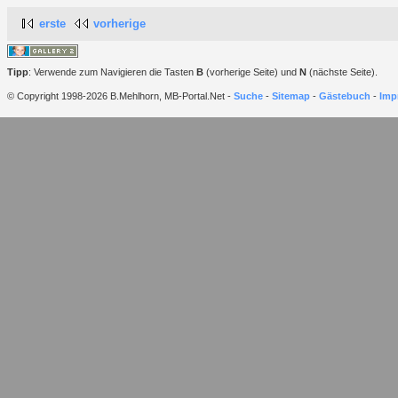
erste
vorherige
Tipp
: Verwende zum Navigieren die Tasten
B
(vorherige Seite) und
N
(nächste Seite).
© Copyright 1998-2026 B.Mehlhorn, MB-Portal.Net -
Suche
-
Sitemap
-
Gästebuch
-
Imp