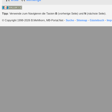
Tipp
: Verwende zum Navigieren die Tasten
B
(vorherige Seite) und
N
(nächste Seite).
© Copyright 1998-2026 B.Mehlhorn, MB-Portal.Net -
Suche
-
Sitemap
-
Gästebuch
-
Imp