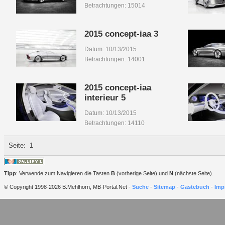
Betrachtungen: 15014
2015 concept-iaa 3
Datum: 10/13/2015
Betrachtungen: 14001
2015 concept-iaa
interieur 5
Datum: 10/13/2015
Betrachtungen: 14110
Seite:
1
Tipp
: Verwende zum Navigieren die Tasten
B
(vorherige Seite) und
N
(nächste Seite).
© Copyright 1998-2026 B.Mehlhorn, MB-Portal.Net -
Suche
-
Sitemap
-
Gästebuch
-
Imp