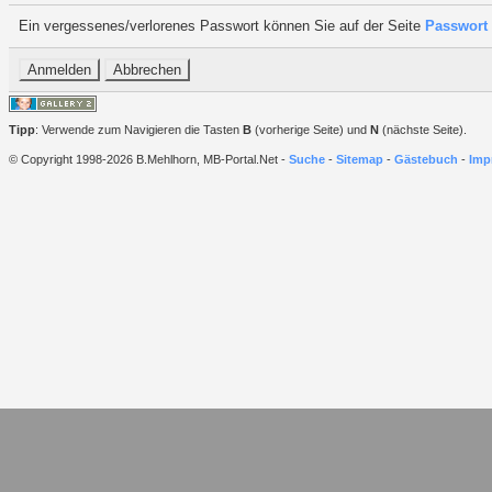
Ein vergessenes/verlorenes Passwort können Sie auf der Seite
Passwort 
Tipp
: Verwende zum Navigieren die Tasten
B
(vorherige Seite) und
N
(nächste Seite).
© Copyright 1998-2026 B.Mehlhorn, MB-Portal.Net -
Suche
-
Sitemap
-
Gästebuch
-
Imp