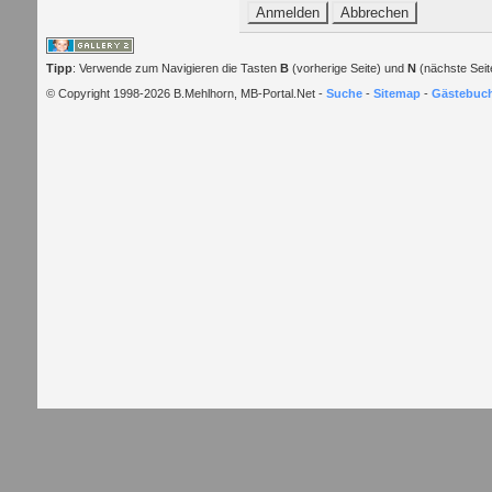
Tipp
: Verwende zum Navigieren die Tasten
B
(vorherige Seite) und
N
(nächste Seit
© Copyright 1998-2026 B.Mehlhorn, MB-Portal.Net -
Suche
-
Sitemap
-
Gästebuc