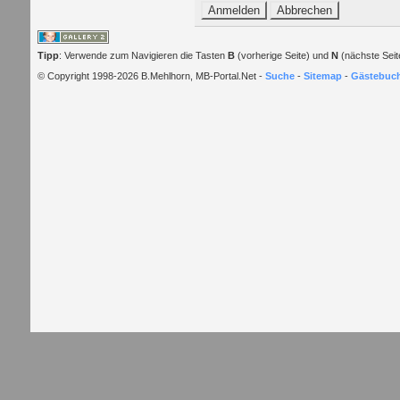
Tipp
: Verwende zum Navigieren die Tasten
B
(vorherige Seite) und
N
(nächste Seit
© Copyright 1998-2026 B.Mehlhorn, MB-Portal.Net -
Suche
-
Sitemap
-
Gästebuc